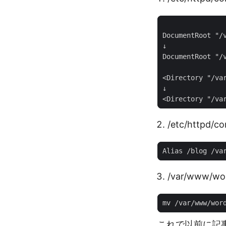
/etc/httpd/
/var/www/wo
これで以前に記