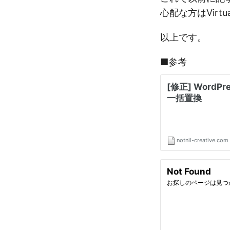
心配な方はVir
以上です。
■参考