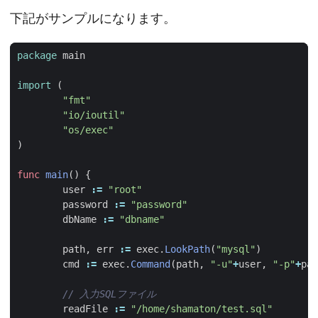
下記がサンプルになります。
package
main
import
(
"fmt"
"io/ioutil"
"os/exec"
)
func
main
()
{
user
:=
"root"
password
:=
"password"
dbName
:=
"dbname"
path
,
err
:=
exec
.
LookPath
(
"mysql"
)
cmd
:=
exec
.
Command
(
path
,
"-u"
+
user
,
"-p"
+
pas
// 入力SQLファイル
readFile
:=
"/home/shamaton/test.sql"