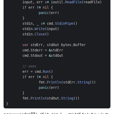
input
,
err
:=
ioutil
.
ReadFile
(
readFile
)
if
err
!=
nil
{
panic
(
err
)
}
stdin
,
_
:=
cmd
.
StdinPipe
()
stdin
.
Write
(
input
)
stdin
.
Close
()
var
stdErr
,
stdOut
bytes
.
Buffer
cmd
.
Stderr
=
&
stdErr
cmd
.
Stdout
=
&
stdOut
// exec
err
=
cmd
.
Run
()
if
err
!=
nil
{
fmt
.
Println
(
stdErr
.
String
())
panic
(
err
)
}
fmt
.
Println
(
stdOut
.
String
())
}