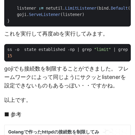
listener
:=
netutil
.
LimitListener
(
bind
.
Default
(),
goji
.
ServeListener
(
listener
)
}
これを実行して再度abを実行してみます。
ss -o  state established -np 
|
 grep 
"limit"
|
 grep 
"8
15
gojiでも接続数を制限することができました。 フレ
ームワークによって同じようにサクッとlistenerを
設定できないものもあるっぽい・・ですかね。
以上です。
■ 参考