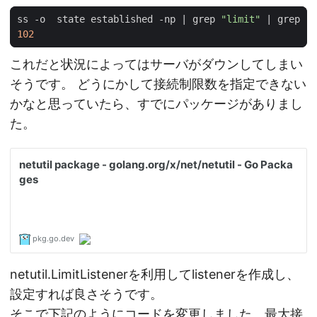
ss -o  state established -np 
|
 grep 
"limit"
|
 grep 
"8
102
これだと状況によってはサーバがダウンしてしまい
そうです。 どうにかして接続制限数を指定できない
かなと思っていたら、すでにパッケージがありまし
た。
netutil.LimitListenerを利用してlistenerを作成し、
設定すれば良さそうです。
そこで下記のようにコードを変更しました。最大接