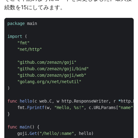
続数を15にしてみます。
package
main
import
(
"fmt"
"net/http"
"github.com/zenazn/goji"
"github.com/zenazn/goji/bind"
"github.com/zenazn/goji/web"
"golang.org/x/net/netutil"
)
func
hello
(
c
web
.
C
,
w
http
.
ResponseWriter
,
r
*
http
.
Re
fmt
.
Fprintf
(
w
,
"Hello, %s!"
,
c
.
URLParams
[
"name"
])
}
func
main
()
{
goji
.
Get
(
"/hello/:name"
,
hello
)