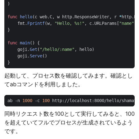
)
func
hello
(
c
web
.
C
,
w
http
.
ResponseWriter
,
r
*
http
.
Re
fmt
.
Fprintf
(
w
,
"Hello, %s!"
,
c
.
URLParams
[
"name"
])
}
func
main
()
{
goji
.
Get
(
"/hello/:name"
,
hello
)
goji
.
Serve
()
}
起動して、プロセス数を確認してみます。確認とし
てabコマンドを利用しました。
ab -n 
1000
 -c 
100
同時リクエスト数を100として実行してみると、100
を超えていてフルでプロセスが生成されているよう
です。