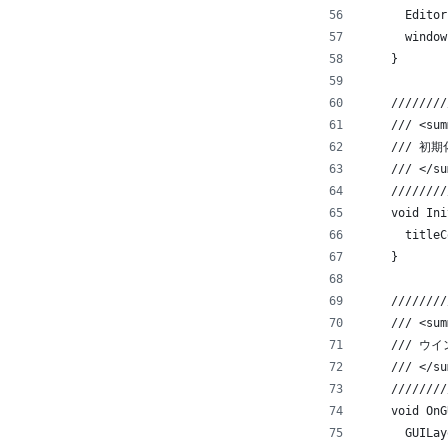
      Editor
      window
    }
    ////////
    /// <sum
    /// 初期
    /// </su
    ////////
    void Ini
      titleC
    }
    ////////
    /// <sum
    /// ウ
    /// </su
    ////////
    void OnG
      GUILay