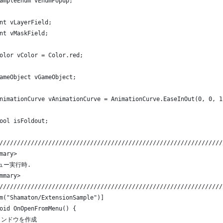
ampleEnum vEnumPopup;
nt vLayerField;
nt vMaskField;
olor vColor = Color.red;
ameObject vGameObject;
nimationCurve vAnimationCurve = AnimationCurve.EaseInOut(0, 0, 1
ool isFoldout;
////////////////////////////////////////////////////////////////
mary>
ニュー実行時.
mmary>
////////////////////////////////////////////////////////////////
m("Shamaton/ExtensionSample")]
oid OnOpenFromMenu() {
ウインドウを作成