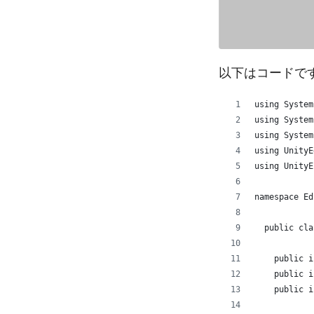
以下はコードで
using System
using System
using System
using UnityE
using UnityE
namespace Ed
  public cla
    public i
    public i
    public i