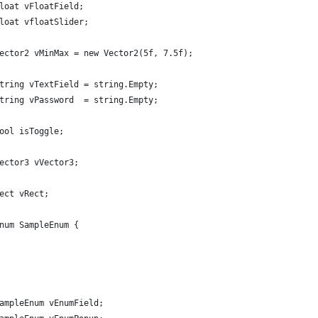
loat vFloatField;
loat vfloatSlider;
ector2 vMinMax = new Vector2(5f, 7.5f);
tring vTextField = string.Empty;
tring vPassword  = string.Empty;
ool isToggle;
ector3 vVector3;
ect vRect;
num SampleEnum {
ampleEnum vEnumField;