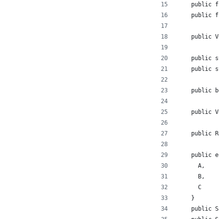
    public f
    public f
    public V
    public s
    public s
    public b
    public V
    public R
    public e
      A,
      B,
      C
    }
    public S