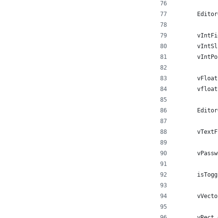
      Editor
      vIntFi
      vIntSl
      vIntPo
      vFloat
      vfloat
      Editor
      vTextF
      vPassw
      isTogg
      vVecto
      vRect 