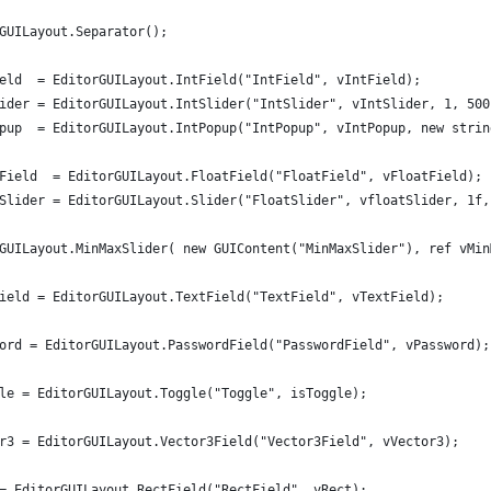
GUILayout.Separator();
eld  = EditorGUILayout.IntField("IntField", vIntField);
ider = EditorGUILayout.IntSlider("IntSlider", vIntSlider, 1, 500
pup  = EditorGUILayout.IntPopup("IntPopup", vIntPopup, new strin
Field  = EditorGUILayout.FloatField("FloatField", vFloatField);
Slider = EditorGUILayout.Slider("FloatSlider", vfloatSlider, 1f,
GUILayout.MinMaxSlider( new GUIContent("MinMaxSlider"), ref vMin
ield = EditorGUILayout.TextField("TextField", vTextField);
ord = EditorGUILayout.PasswordField("PasswordField", vPassword);
le = EditorGUILayout.Toggle("Toggle", isToggle);
r3 = EditorGUILayout.Vector3Field("Vector3Field", vVector3);
= EditorGUILayout.RectField("RectField", vRect);