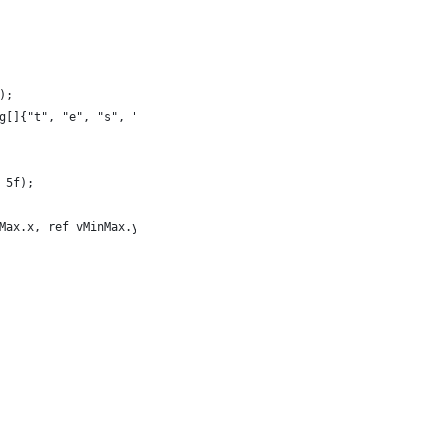
);
g[]{"t", "e", "s", "t"}, new int[]{1, 3, 5, 7} );
 5f);
Max.x, ref vMinMax.y, 0.0f, 10.0f);