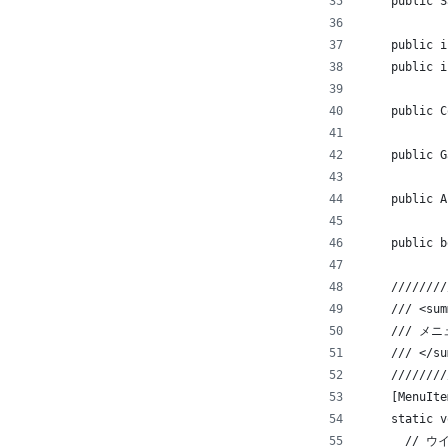
    public S
    public i
    public i
    public C
    public G
    public A
    public b
    ////////
    /// <sum
    /// メ
    /// </su
    ////////
    [MenuIte
    static v
      // 