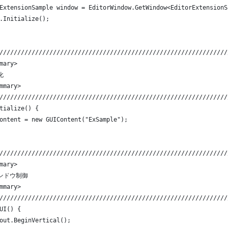
ExtensionSample window = EditorWindow.GetWindow<EditorExtensionS
.Initialize();
////////////////////////////////////////////////////////////////
mary>
化
mmary>
////////////////////////////////////////////////////////////////
tialize() {
ontent = new GUIContent("ExSample");
////////////////////////////////////////////////////////////////
mary>
インドウ制御
mmary>
////////////////////////////////////////////////////////////////
UI() {
out.BeginVertical();