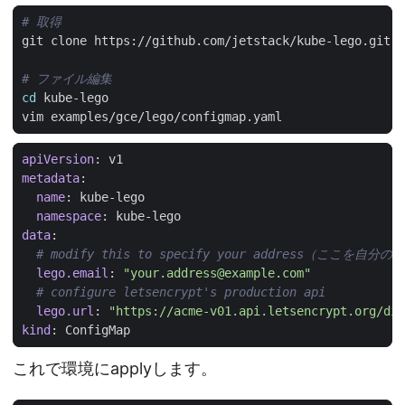
# 取得
# ファイル編集
cd
apiVersion
:
v1
metadata
:
name
:
kube-lego
namespace
:
kube-lego
data
:
# modify this to specify your address（ここ
lego.email
:
"
your.address@example.com
"
# configure letsencrypt's production api
lego.url
:
"https://acme-v01.api.letsencrypt.org/dir
kind
:
ConfigMap
これで環境にapplyします。