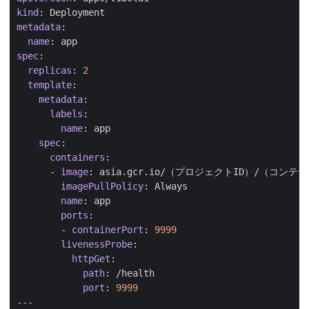
kind
:
Deployment
metadata
:
name
:
app
spec
:
replicas
:
2
template
:
metadata
:
labels
:
name
:
app
spec
:
containers
:
- 
image
:
asia.gcr.io/（プロジェクトID）/（コンテ
imagePullPolicy
:
Always
name
:
app
ports
:
- 
containerPort
:
9999
livenessProbe
:
httpGet
:
path
:
/health
port
:
9999
---