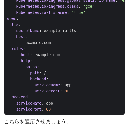
kubernetes.io/ingress.global-static-ip-name
:
"exa
kubernetes.io/ingress.class
:
"gce"
kubernetes.io/tls-acme
:
"true"
spec
:
tls
:
- 
secretName
:
example-ip-tls
hosts
:
- 
example.com
rules
:
- 
host
:
example.com
http
:
paths
:
- 
path
:
/
backend
:
serviceName
:
app
servicePort
:
80
backend
:
serviceName
:
app
servicePort
:
80
こちらを適応させましょう。