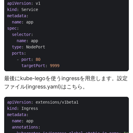
apiVersion
:
v1
kind
:
Service
metadata
:
name
:
app
spec
:
selector
:
name
:
app
type
:
NodePort
ports
:
- 
port
:
80
targetPort
:
9999
最後にkube-legoを使うingressを用意します。設定
ファイル(ingress.yaml)はこちら。
apiVersion
:
extensions/v1beta1
kind
:
Ingress
metadata
:
name
:
app
annotations
: