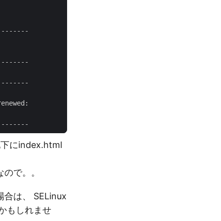
にindex.html
なので。。
は、 SELinux
いかもしれませ