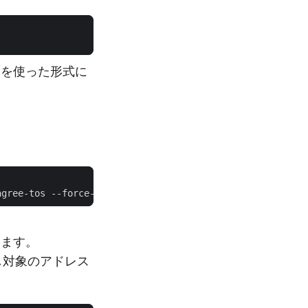
ootを使った形式に
。
きます。
定し対象のアドレス