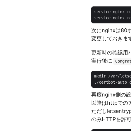
次にnginxは80
変更しておきま
更新時の確認用パ
実行後に
Congra
再度nginx側
以降はhttpで
ただしletsen
のみHTTPを許