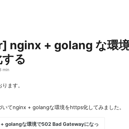
r] nginx + golang な
s化する
3 min
おります。
。
てnginx + golangな環境をhttps化してみました。