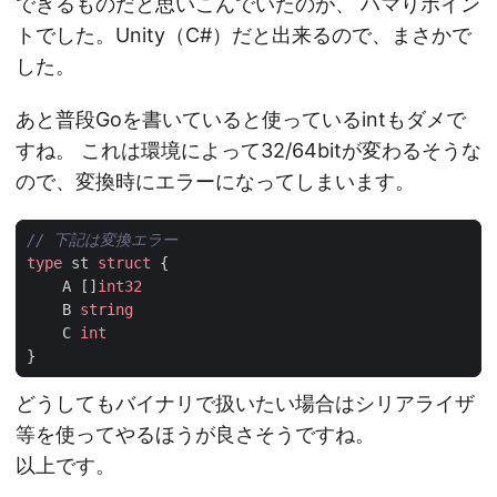
できるものだと思いこんでいたのが、 ハマりポイン
トでした。Unity（C#）だと出来るので、まさかで
した。
あと普段Goを書いていると使っているintもダメで
すね。 これは環境によって32/64bitが変わるそうな
ので、変換時にエラーになってしまいます。
// 下記は変換エラー
type
st
struct
{
A
[]
int32
B
string
C
int
}
どうしてもバイナリで扱いたい場合はシリアライザ
等を使ってやるほうが良さそうですね。
以上です。