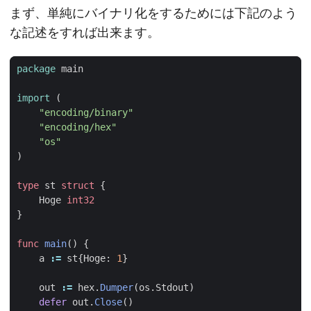
まず、単純にバイナリ化をするためには下記のよう
な記述をすれば出来ます。
package
main
import
(
"encoding/binary"
"encoding/hex"
"os"
)
type
st
struct
{
Hoge
int32
}
func
main
()
{
a
:=
st
{
Hoge
:
1
}
out
:=
hex
.
Dumper
(
os
.
Stdout
)
defer
out
.
Close
()