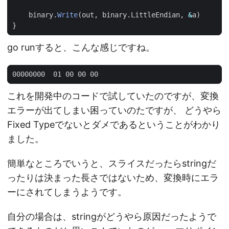
binary
.
Write
(
out
,
binary
.
LittleEndian
,
&
a
)
}
go runすると、こんな感じですね。
これを開発中のコードで試していたのですが、変換
エラーが出てしまい困っていのたですが、 どうやら
Fixed Typeでないとダメであるということがわかり
ました。
簡単なところでいうと、スライスだったらstringだ
ったりは決まった長さではないため、変換時にエラ
ーにされてしまうようです。
自分の場合は、stringがどうやら原因だったようで