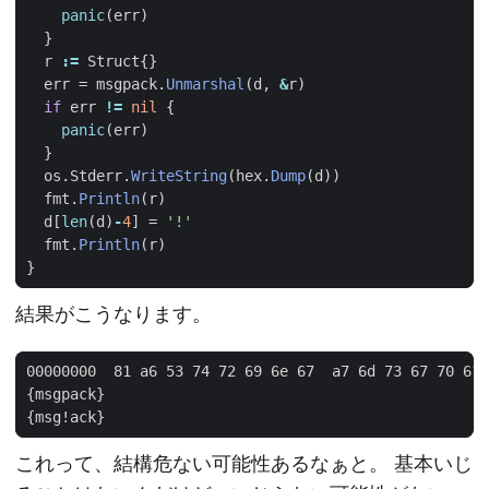
panic
(
err
)
}
r
:=
Struct
{}
err
=
msgpack
.
Unmarshal
(
d
,
&
r
)
if
err
!=
nil
{
panic
(
err
)
}
os
.
Stderr
.
WriteString
(
hex
.
Dump
(
d
))
fmt
.
Println
(
r
)
d
[
len
(
d
)
-
4
]
=
'!'
fmt
.
Println
(
r
)
}
結果がこうなります。
これって、結構危ない可能性あるなぁと。 基本いじ