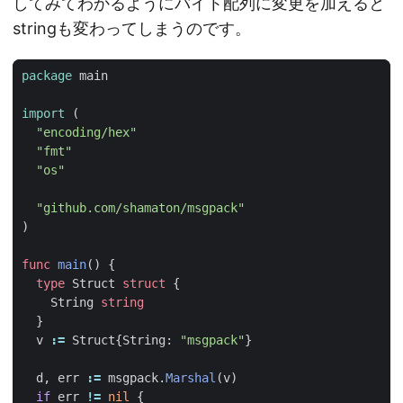
してみてわかるようにバイト配列に変更を加えると
stringも変わってしまうのです。
package
main
import
(
"encoding/hex"
"fmt"
"os"
"github.com/shamaton/msgpack"
)
func
main
()
{
type
Struct
struct
{
String
string
}
v
:=
Struct
{
String
:
"msgpack"
}
d
,
err
:=
msgpack
.
Marshal
(
v
)
if
err
!=
nil
{