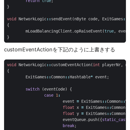
return
true
;
}
void
NetworkLogic
::
sendEvent
(
nByte
code
,
ExitGames
::
C
{
mLoadBalancingClient
.
opRaiseEvent
(
true
,
event
}
customEventActionを下記のように上書きする
void
NetworkLogic
::
customEventAction
(
int
playerNr
,
nB
{
ExitGames
::
Common
::
Hashtable
*
event
;
switch
(
eventCode
)
{
case
1
:
event
=
ExitGames
::
Common
::
Va
float
x
=
ExitGames
::
Common
::
float
y
=
ExitGames
::
Common
::
eventQueue
.
push
({
static_cast
<
break
;