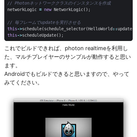
networkLogic
=
new
NetworkLogic
();
this
->
schedule
(
schedule_selector
(
HelloWorld
::
update
))
this
->
scheduleUpdate
();
これでビルドできれば、photon realtimeを利用し
た、マルチプレイヤーのサンプルが動作すると思い
ます。
Androidでもビルドできると思いますので、やって
みてください。