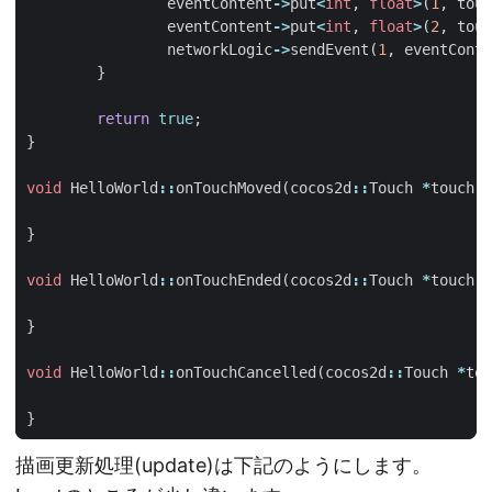
eventContent
->
put
<
int
,
float
>
(
1
,
touc
eventContent
->
put
<
int
,
float
>
(
2
,
touc
networkLogic
->
sendEvent
(
1
,
eventConte
}
return
true
;
}
void
HelloWorld
::
onTouchMoved
(
cocos2d
::
Touch
*
touch
,
}
void
HelloWorld
::
onTouchEnded
(
cocos2d
::
Touch
*
touch
,
}
void
HelloWorld
::
onTouchCancelled
(
cocos2d
::
Touch
*
tou
}
描画更新処理(update)は下記のようにします。