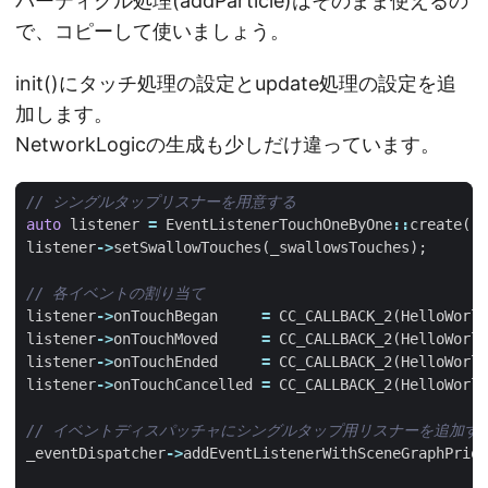
パーティクル処理(addParticle)はそのまま使えるの
で、コピーして使いましょう。
init()にタッチ処理の設定とupdate処理の設定を追
加します。
NetworkLogicの生成も少しだけ違っています。
auto
listener
=
EventListenerTouchOneByOne
::
create
();
listener
->
setSwallowTouches
(
_swallowsTouches
);
listener
->
onTouchBegan
=
CC_CALLBACK_2
(
HelloWorld
listener
->
onTouchMoved
=
CC_CALLBACK_2
(
HelloWorld
listener
->
onTouchEnded
=
CC_CALLBACK_2
(
HelloWorld
listener
->
onTouchCancelled
=
CC_CALLBACK_2
(
HelloWorld
_eventDispatcher
->
addEventListenerWithSceneGraphPrior