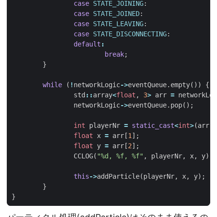
case
STATE_JOINING
:
case
STATE_JOINED
:
case
STATE_LEAVING
:
case
STATE_DISCONNECTING
:
default
:
break
;
}
while
(
!
networkLogic
->
eventQueue
.
empty
())
{
std
::
array
<
float
,
3
>
arr
=
networkLog
networkLogic
->
eventQueue
.
pop
();
int
playerNr
=
static_cast
<
int
>
(
arr
[
0
float
x
=
arr
[
1
];
float
y
=
arr
[
2
];
CCLOG
(
"%d, %f, %f"
,
playerNr
,
x
,
y
);
this
->
addParticle
(
playerNr
,
x
,
y
);
}
}