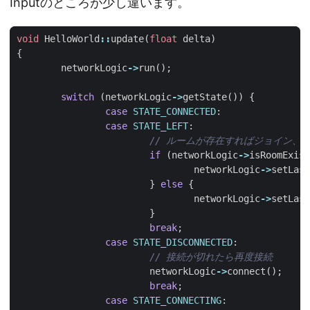
Inputのところが少し違います。
void
HelloWorld
::
update
(
float
delta
)
{
networkLogic
->
run
();
switch
(
networkLogic
->
getState
())
{
case
STATE_CONNECTED
:
case
STATE_LEFT
:
if
(
networkLogic
->
isRoomExist
networkLogic
->
setLast
}
else
{
networkLogic
->
setLast
}
break
;
case
STATE_DISCONNECTED
:
networkLogic
->
connect
();
break
;
case
STATE_CONNECTING
: