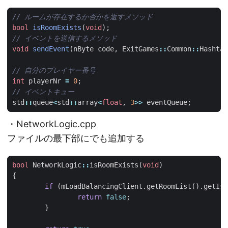
bool
isRoomExists
(
void
);
void
sendEvent
(
nByte
code
,
ExitGames
::
Common
::
Hashtab
int
playerNr
=
0
;
std
::
queue
<
std
::
array
<
float
,
3
>>
eventQueue
;
・NetworkLogic.cpp
ファイルの最下部にでも追加する
bool
NetworkLogic
::
isRoomExists
(
void
)
{
if
(
mLoadBalancingClient
.
getRoomList
().
getIsE
return
false
;
}