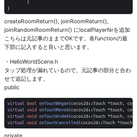
}
}
createRoomReturn(), joinRoomReturn(),
joinRandomRoomReturn() にlocalPlayerNrを追加
こちらは元記事のままでOKです。各functionの最
下部に記入すると良いと思います。
・HelloWorldScene.h
タップ処理が漏れているので、元記事の部分と合わ
せて追記します。
public
virtual
bool
onTouchBegan
(
cocos2d
::
Touch
*
touch
,
coco
virtual
void
onTouchMoved
(
cocos2d
::
Touch
*
touch
,
coco
virtual
void
onTouchEnded
(
cocos2d
::
Touch
*
touch
,
coco
virtual
void
onTouchCancelled
(
cocos2d
::
Touch
*
touch
,
private