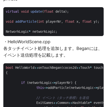
virtual
void
update
(
float
delta
);
void
addParticle
(
int
playerNr
,
float
x
,
float
y
);
NetworkLogic
*
networkLogic
;
・HelloWorldScene.cpp
各タッチイベント処理を追加します。Beganには、
イベント送信処理を記載します。
bool
HelloWorld
::
onTouchBegan
(
cocos2d
::
Touch
*
touch
,
{
if
(
networkLogic
->
playerNr
)
{
this
->
addParticle
(
networkLogic
->
playe
ExitGames
::
Common
::
Hashtable
*
eventCo