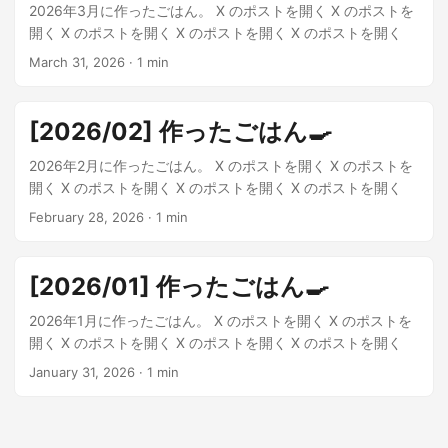
2026年3月に作ったごはん。 X のポストを開く X のポストを
開く X のポストを開く X のポストを開く X のポストを開く
March 31, 2026
·
1 min
[2026/02] 作ったごはん🍳
2026年2月に作ったごはん。 X のポストを開く X のポストを
開く X のポストを開く X のポストを開く X のポストを開く
February 28, 2026
·
1 min
[2026/01] 作ったごはん🍳
2026年1月に作ったごはん。 X のポストを開く X のポストを
開く X のポストを開く X のポストを開く X のポストを開く
January 31, 2026
·
1 min