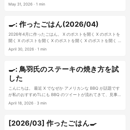
ストを開く X のポストを開く X のポストを開く X のポストを
May 31, 2026
·
1 min
開く X のポストを開く X のポストを開く
🍳: 作ったごはん(2026/04)
2026年4月に作ったごはん。 X のポストを開く X のポストを
開く X のポストを開く X のポストを開く X のポストを開く X
のポストを開く
April 30, 2026
·
1 min
🍳: 鳥羽氏のステーキの焼き方を試
した
こんにちは。 最近 X でなぜか アメリカンな BBQ が話題です
が私のおすすめTLにも BBQ のツイートが流れてきて、見事に
触発されました。 X のポストを開く X のポストを開く ...
April 18, 2026
·
3 min
[2026/03] 作ったごはん🍳