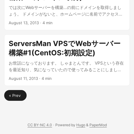
では次にWebサーバーを構築…の前にドメインを取得しまし
ょう。 ドメインがないと、ホームページに名前でアクセスす
ることができません。 私の環境は、有料ドメインを使用せ
August 13, 2013
·
4 min
ず、無料ドメインを取得して使用しています。 こだわりのあ
る方はお名前.comなどのサービスを利用するとよいでしょ
う。 ここで、VPSのサーバーのIPアドレスをieServerに通知
ServersMan VPSでWebサーバー
してやる必要があります。 DiCEという、IPが変更された時に
構築#1(CentOS:初期設定)
通知するサービスを利用します。 VPSなので、基本IPは固定
ですが、使用しても問題ありません。 以下、インストールと
お世話になっております。 しゃまとんです。 VPSという存在
設定手順です。 作業は基本的にスーパーユーザ(su)で行いま
を最近知り、気になっていたので使ってみることにしまし
す。 ...
た。 さくらなどVPSのサービスは色々とありますが、なるべ
August 11, 2013
·
4 min
く費用がかからないようにしたいと思い、ServersManにしま
した。 契約したサービスはEntryプランなので、設定するため
« Prev
にCUIを使って構築していきます。 ※今なら１ヶ月無料キャン
ペーンやってるそうです！(2013/08/01〜2013/09/30) 自分
への備忘録も兼ねてWordPressによるボームページ公開まで
の手順を書いていこうと思います。 OSはCentOS 64bitにし
ました。 ※加筆修正は必要があれば行なっていきます。 ...
CC BY-NC 4.0
·
Powered by
Hugo
&
PaperMod