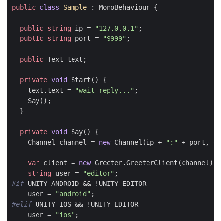
public
class
Sample
:
MonoBehaviour
{
public
string
ip
=
"127.0.0.1"
;
public
string
port
=
"9999"
;
public
Text
text
;
private
void
Start
()
{
text
.
text
=
"wait reply..."
;
Say
();
}
private
void
Say
()
{
Channel
channel
=
new
Channel
(
ip
+
":"
+
port
,
Ch
var
client
=
new
Greeter
.
GreeterClient
(
channel
);
string
user
=
"editor"
;
#if
UNITY_ANDROID
&&
!
UNITY_EDITOR
user
=
"android"
;
#elif
UNITY_IOS
&&
!
UNITY_EDITOR
user
=
"ios"
;