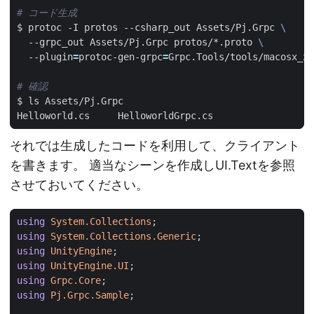
# コード生成
$ protoc -I protos --csharp_out Assets/Pj.Grpc 
  --grpc_out Assets/Pj.Grpc protos/*.proto 
  --plugin
=
protoc-gen-grpc
=
# 確認
それでは生成したコードを利用して、クライアント
を書きます。 適当なシーンを作成しUI.Textを参照
させておいてください。
using
System.Collections
;
using
System.Collections.Generic
;
using
UnityEngine
;
using
UnityEngine.UI
;
using
Grpc.Core
;
using
Pj.Grpc.Sample
;