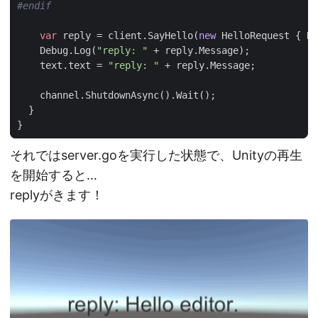
#endif
var
reply
=
client
.
SayHello
(
new
HelloRequest
{
Na
Debug
.
Log
(
"reply: "
+
reply
.
Message
);
text
.
text
=
"reply: "
+
reply
.
Message
;
channel
.
ShutdownAsync
().
Wait
();
}
}
それではserver.goを実行した状態で、Unityの再生
を開始すると…
replyがきます！