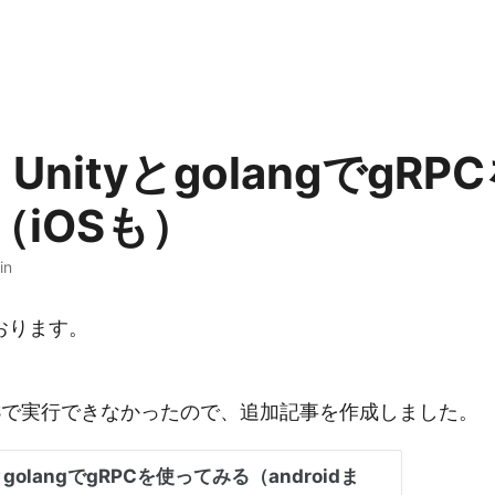
] UnityとgolangでgR
（iOSも）
in
おります。
。
OSで実行できなかったので、追加記事を作成しました。