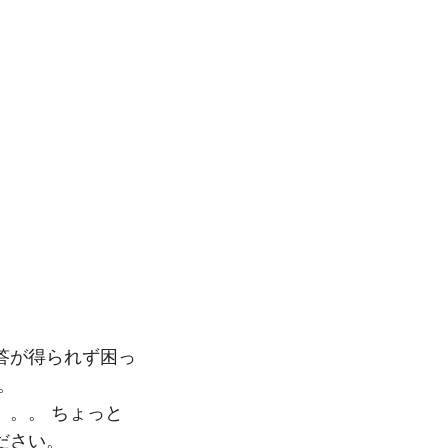
答が得られず困っ
。
。。。 ちょっと
ださい。