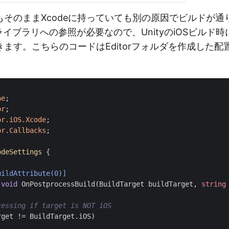
もそのままXcodeに持っていても別の原因でビルドが通
というライブラリへの参照が必要なので、UnityのiOSビル
ます。こちらのコードはEditorフォルダを作成した配
;
ne
;
or
;
or.iOS.Xcode
;
or.Callbacks
;
odeSettings
{
uildAttribute(0)]
void
OnPostprocessBuild
(
BuildTarget
buildTarget
,
string
cessing if target is NOT iOS
rget
!=
BuildTarget
.
iOS
)