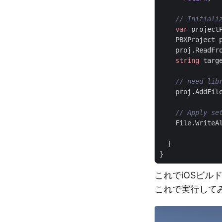
// Initiali
var
project
PBXProject
proj
.
ReadFr
string
targ
// need lib
proj
.
AddFil
// Apply se
File
.
WriteA
}
}
これでiOSビル
これで実行して