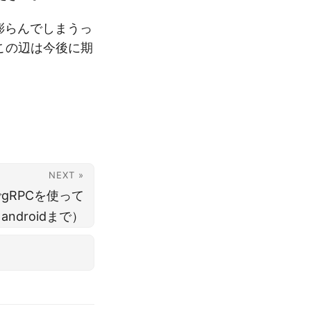
膨らんでしまうっ
この辺は今後に期
NEXT »
ngでgRPCを使って
androidまで）