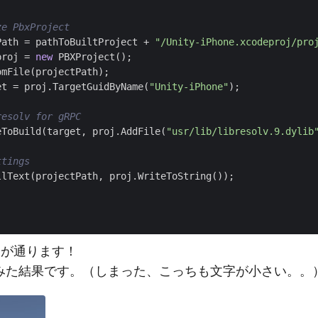
ze PbxProject
Path
=
pathToBuiltProject
+
"/Unity-iPhone.xcodeproj/pro
proj
=
new
PBXProject
();
omFile
(
projectPath
);
et
=
proj
.
TargetGuidByName
(
"Unity-iPhone"
);
resolv for gRPC
eToBuild
(
target
,
proj
.
AddFile
(
"usr/lib/libresolv.9.dylib
ttings
llText
(
projectPath
,
proj
.
WriteToString
());
ドが通ります！
みた結果です。（しまった、こっちも文字が小さい。。