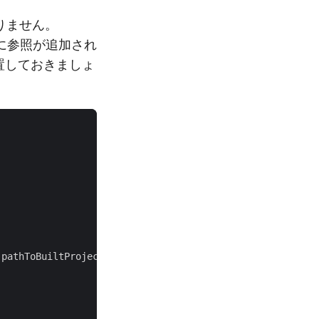
りません。
ド時に参照が追加され
置しておきましょ
pathToBuiltProject
)
{