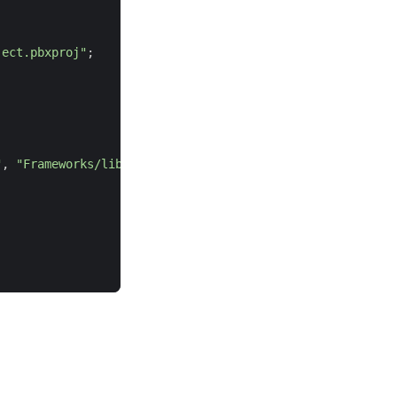
ject.pbxproj"
;
"
,
"Frameworks/libresolv.9.dylib"
,
PBXSourceTree
.
Sdk
));
）