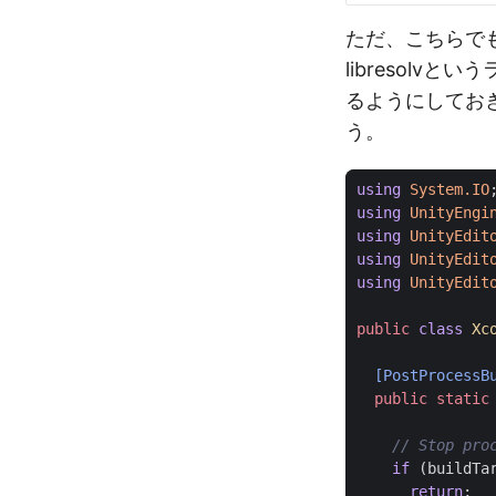
ただ、こちらで
libresolv
るようにしておき
う。
using
System.IO
using
UnityEngi
using
UnityEdit
using
UnityEdit
using
UnityEdit
public
class
Xc
  [PostProcessB
public
static
// Stop pro
if
(
buildTa
return
;