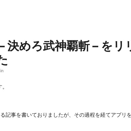
– 決めろ武神覇斬 – を
た
in
す。
。
に関する記事を書いておりましたが、その過程を経てアプリ
。