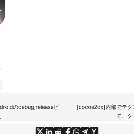
ら
droidのdebug,releaseビ
[cocos2dx]内部で
え
て、ク