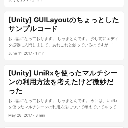
July 1, 2017
·
2 min
い！ってなることが（多分）あります（よね）。 ...
[Unity] GUILayoutのちょっとした
サンプルコード
お世話になっております。 しゃまとんです。 少し前にエディ
タ拡張に入門しまして、あれこれと触っているのですが 「こ
れどうやって実装するんだっけ〜〜〜」となることが多々あ
June 11, 2017
·
1 min
り、 とりあえず確認できるコードがほしいとなったので、一
覧で確認するサンプルを作りました。 ...
[Unity] UniRxを使ったマルチシー
ンの利用方法を考えたけど微妙だ
った
お世話になっております。 しゃまとんです。 今回は、UniRx
を使ったマルチシーンの利用方法について考えていてやって
みたけど微妙になってしまった話です。 ...
May 28, 2017
·
3 min