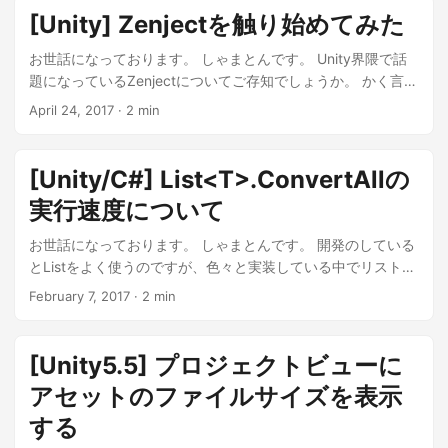
[Unity] Zenjectを触り始めてみた
お世話になっております。 しゃまとんです。 Unity界隈で話
題になっているZenjectについてご存知でしょうか。 かく言う
私もつい最近しったのですが、使えるととても便利そうなの
April 24, 2017
·
2 min
で覚えたほうがいいなぁというやつみたいです。 ...
[Unity/C#] List<T>.ConvertAllの
実行速度について
お世話になっております。 しゃまとんです。 開発のしている
とListをよく使うのですが、色々と実装している中でリストを
まとめて別の型に置き換えて使いたいなー という事がありま
February 7, 2017
·
2 min
した（親クラスのリストを小クラスで利用したいとか？） ...
[Unity5.5] プロジェクトビューに
アセットのファイルサイズを表示
する