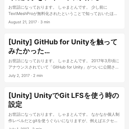
お世話になっております。 しゃまとんです。 少し前に
TextMeshProが無料化されたということで知っておいたほう
がいいアセットの1つみたいです。 どうやらUnity標準である
August 21, 2017
·
3 min
uGUIのTextよりもテキスト表現がリッチにできるみたいで
す。 ...
[Unity] GitHub for Unityを触って
みたかった…
お世話になっております。 しゃまとんです。 2017年3月頃に
アナウンスされていて「GitHub for Unity」がついに公開され
たようです！ ということで、早速触ってみよーとした記事で
July 2, 2017
·
2 min
す。 内容的には残念な結果に終わっています。 ...
[Unity] UnityでGit LFSを使う時の
設定
お世話になっております。 しゃまとんです。 なかなか個人制
作レベルだとgitを使うぐらいになりますが、例えばエクセル
データだったり、 大きなサイズのファイルもgitで管理した